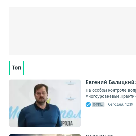
Топ
Евгений Балицкий:
На особом контроле воп
многоуровневые.Практиче
Сегодня, 12:19
ОФИЦ.