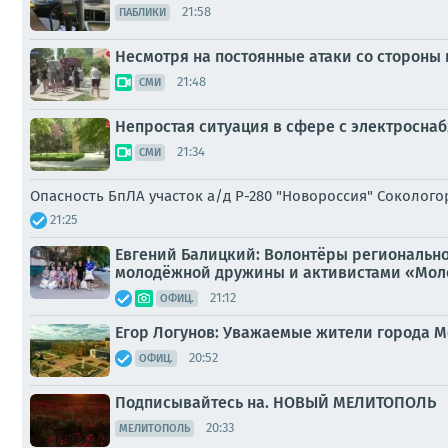
21:58
ПАБЛИКИ
Несмотря на постоянные атаки со стороны
21:48
СМИ
Непростая ситуация в сфере с электросна
21:34
СМИ
Опасность БпЛА участок а/д Р-280 "Новороссия" Соколог
21:25
Евгений Балицкий: Волонтёры региональн
молодёжной дружины и активистами «Молод
21:12
ОФИЦ.
Егор Логунов: Уважаемые жители города М
20:52
ОФИЦ.
Подписывайтесь на. НОВЫЙ МЕЛИТОПОЛЬ
20:33
МЕЛИТОПОЛЬ