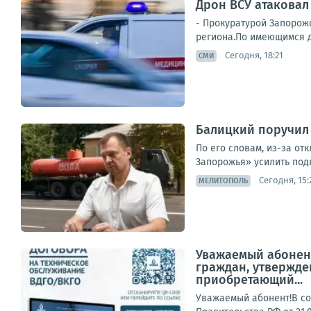
Дрон ВСУ атаковал
- Прокуратурой Запорож
региона.По имеющимся да
Сегодня, 18:21
СМИ
Балицкий поручил 
По его словам, из-за о
Запорожья» усилить подв
Сегодня, 15:
МЕЛИТОПОЛЬ
Уважаемый абонент
граждан, утвержде
приобретающий...
Уважаемый абонент!В со