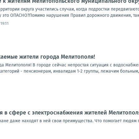
 к жителям Мелитопольского муниципального окр
рритории округа участились случаи, когда подростки передвигают
 это ОПАСНО?Помимо нарушения Правил дорожного движения, такое
19:11
жаемые жители города Мелитополя!
а Мелитополя! В городе сейчас непростая ситуация с водоснабжен
тегорий - пенсионерам, инвалидам 1-2 группы, лежачим больным, 
я в сфере с электроснабжения жителей Мелитополя
ане даже находят в ней свои преимущества. Что помогает людям п