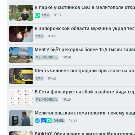
В парке участников СВО в Мелитополе отк
20:17
СМИ
В Запорожской области мужчина украл теле
20:09
СМИ
МелГУ бьёт рекорды: более 15,5 тысяч заяв
19:58
МЕЛИТОПОЛЬ
Шесть человек пострадали при атаке на ав
19:42
СМИ
В Сети фиксируется сбой в работе ряда се
19:29
МЕЛИТОПОЛЬ
Мелитопольская стоматология: почему па
19:29
ОФИЦ.
ВАЖНО! Обращение к жителям Мелитопольс