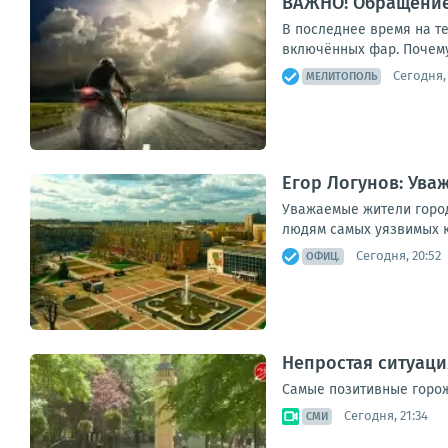
ВАЖНО! Обращение
В последнее время на те
включённых фар. Почему
Сегодня, 
МЕЛИТОПОЛЬ
Егор Логунов: Ува
Уважаемые жители город
людям самых уязвимых ка
Сегодня, 20:52
ОФИЦ.
Непростая ситуаци
Самые позитивные горож
Сегодня, 21:34
СМИ