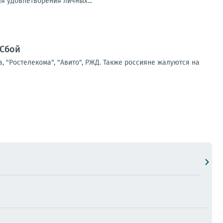
ля удовлетворения личных...
"Сбой
а, "Ростелекома", "Авито", РЖД. Также россияне жалуются на