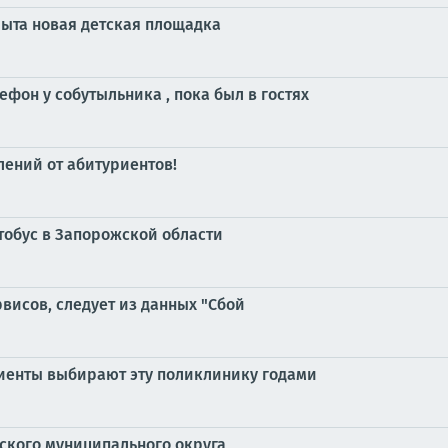
рыта новая детская площадка
фон у собутыльника , пока был в гостях
лений от абитуриентов!
тобус в Запорожской области
рвисов, следует из данных "Сбой
циенты выбирают эту поликлинику годами
кого муниципального округа