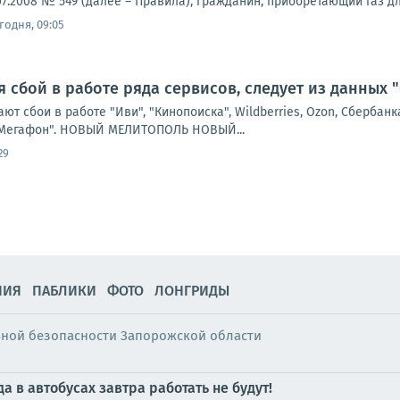
07.2008 № 549 (далее – Правила), гражданин, приобретающий газ д
годня, 09:05
я сбой в работе ряда сервисов, следует из данных 
ют сбои в работе "Иви", "Кинопоиска", Wildberries, Ozon, Сбербанк
 "Мегафон". НОВЫЙ МЕЛИТОПОЛЬ НОВЫЙ...
29
НИЯ
ПАБЛИКИ
ФОТО
ЛОНГРИДЫ
ьной безопасности Запорожской области
 в автобусах завтра работать не будут!