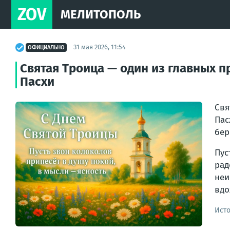
ZOV
МЕЛИТОПОЛЬ
31 мая 2026, 11:54
ОФИЦИАЛЬНО
Святая Троица — один из главных п
Пасхи
Свя
Пас
бер
Пус
рад
неи
вдо
Ист