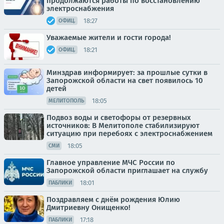
продолжаются работы по восстановлению
электроснабжения
18:27
ОФИЦ.
Уважаемые жители и гости города!
18:21
ОФИЦ.
Минздрав информирует: за прошлые сутки в
Запорожской области на свет появилось 10
детей
18:05
МЕЛИТОПОЛЬ
Подвоз воды и светофоры от резервных
источников: В Мелитополе стабилизируют
ситуацию при перебоях с электроснабжением
18:05
СМИ
Главное управление МЧС России по
Запорожской области приглашает на службу
18:01
ПАБЛИКИ
Поздравляем с днём рождения Юлию
Дмитриевну Онищенко!
17:18
ПАБЛИКИ