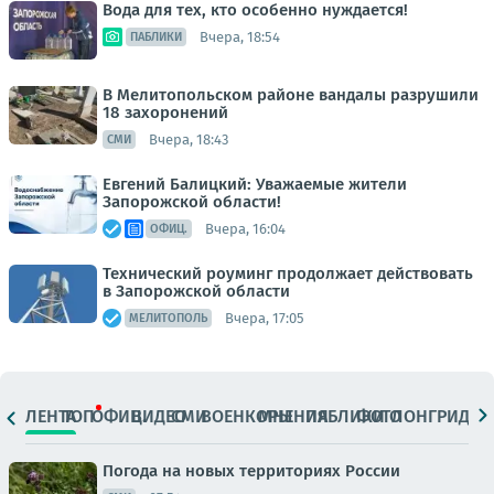
Вода для тех, кто особенно нуждается!
Вчера, 18:54
ПАБЛИКИ
В Мелитопольском районе вандалы разрушили
18 захоронений
Вчера, 18:43
СМИ
Евгений Балицкий: Уважаемые жители
Запорожской области!
Вчера, 16:04
ОФИЦ.
Технический роуминг продолжает действовать
в Запорожской области
Вчера, 17:05
МЕЛИТОПОЛЬ
ЛЕНТА
ТОП
ОФИЦ.
ВИДЕО
СМИ
ВОЕНКОРЫ
МНЕНИЯ
ПАБЛИКИ
ФОТО
ЛОНГРИДЫ
Погода на новых территориях России