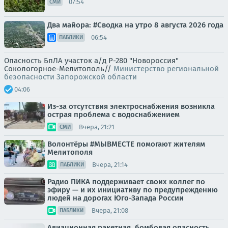
07:54
СМИ
Два майора: #Сводка на утро 8 августа 2026 года
06:54
ПАБЛИКИ
Опасность БпЛА участок а/д Р-280 "Новороссия"
Сокологорное-Мелитополь//
Министерство региональной
безопасности Запорожской области
04:06
Из-за отсутствия электроснабжения возникла
острая проблема с водоснабжением
Вчера, 21:21
СМИ
Волонтёры #МЫВМЕСТЕ помогают жителям
Мелитополя
Вчера, 21:14
ПАБЛИКИ
Радио ПИКА поддерживает своих коллег по
эфиру — и их инициативу по предупреждению
людей на дорогах Юго-Запада России
Вчера, 21:08
ПАБЛИКИ
Авиационная ракетная, бомбовая опасность