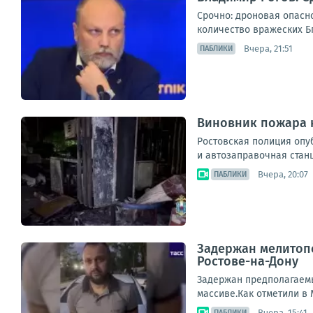
Срочно: дроновая опасн
количество вражеских Бп
Вчера, 21:51
ПАБЛИКИ
Виновник пожара н
Ростовская полиция опу
и автозаправочная станц
Вчера, 20:07
ПАБЛИКИ
Задержан мелитопо
Ростове-на-Дону
Задержан предполагаемы
массиве.Как отметили в 
Вчера, 15:41
ПАБЛИКИ