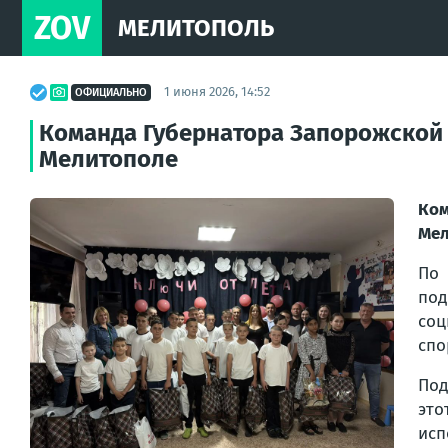
ZOV
МЕЛИТОПОЛЬ
1 июня 2026, 14:52
ОФИЦИАЛЬНО
Команда Губернатора Запорожской 
Мелитополе
Ком
Мел
По 
под
соц
спо
Под
это
исп