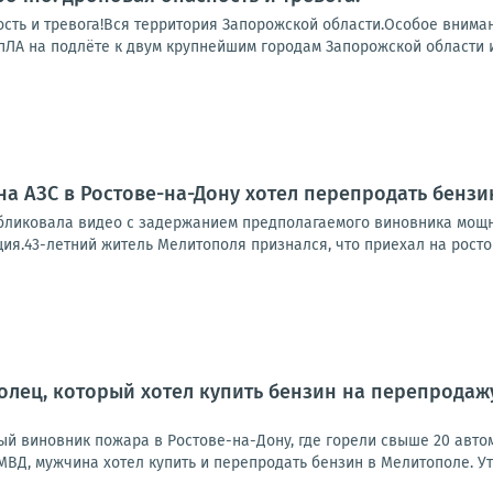
ость и тревога!Вся территория Запорожской области.Особое вним
ЛА на подлёте к двум крупнейшим городам Запорожской области и 
а АЗС в Ростове-на-Дону хотел перепродать бензи
бликовала видео с задержанием предполагаемого виновника мощно
ия.43-летний житель Мелитополя признался, что приехал на ростовс
лец, который хотел купить бензин на перепродажу,
й виновник пожара в Ростове-на-Дону, где горели свыше 20 авто
МВД, мужчина хотел купить и перепродать бензин в Мелитополе. Уточ