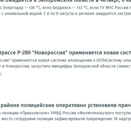
а ожидается в Запорожской области в четверг, 6 ав
о Энергодар — +36 °С, ясно Бердянск — +33 °С, ясно ГУ МЧС Росси
с аномальной жарой. С 6 по 8 августа в регионе ожидается экстре
трассе Р-280 "Новороссия" применяется новая си
оссия" применяется новая система оповещения о БПЛАСистему опов
 и Новороссии, запустило минцифры Запорожской области совместн
5
 районе полицейские оперативно установили при
а полиции «Приазовское» УМВД России «Мелитопольское» поступ
место сотрудники полиции зафиксировали повреждение 18 надгроб