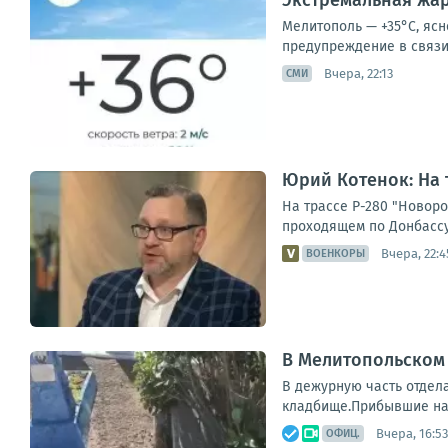
Экстремальная жар
Мелитополь — +35°С, ясн
предупреждение в связи 
Вчера, 22:13
СМИ
Юрий Котенок: На 
На трассе Р-280 "Новор
проходящем по Донбассу
Вчера, 22:4
ВОЕНКОРЫ
В Мелитопольском
В дежурную часть отдел
кладбище.Прибывшие на 
Вчера, 16:53
ОФИЦ.