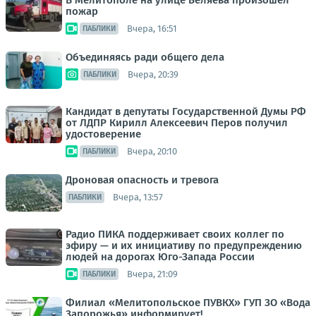
В Мелитополе на улице Беляева произошел
пожар
Вчера, 16:51
ПАБЛИКИ
Объединяясь ради общего дела
Вчера, 20:39
ПАБЛИКИ
Кандидат в депутаты Государственной Думы РФ
от ЛДПР Кирилл Алексеевич Перов получил
удостоверение
Вчера, 20:10
ПАБЛИКИ
Дроновая опасность и тревога
Вчера, 13:57
ПАБЛИКИ
Радио ПИКА поддерживает своих коллег по
эфиру — и их инициативу по предупреждению
людей на дорогах Юго-Запада России
Вчера, 21:09
ПАБЛИКИ
Филиал «Мелитопольское ПУВКХ» ГУП ЗО «Вода
Запорожья» информирует!