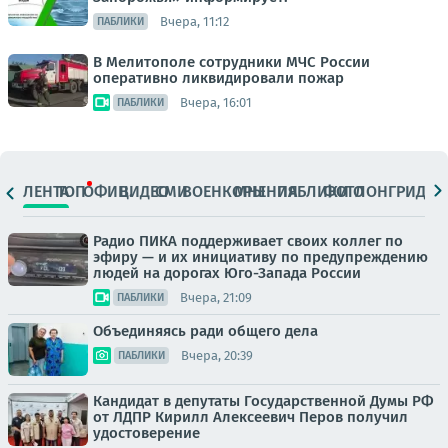
Вчера, 11:12
ПАБЛИКИ
В Мелитополе сотрудники МЧС России
оперативно ликвидировали пожар
Вчера, 16:01
ПАБЛИКИ
ЛЕНТА
ТОП
ОФИЦ.
ВИДЕО
СМИ
ВОЕНКОРЫ
МНЕНИЯ
ПАБЛИКИ
ФОТО
ЛОНГРИДЫ
Радио ПИКА поддерживает своих коллег по
эфиру — и их инициативу по предупреждению
людей на дорогах Юго-Запада России
Вчера, 21:09
ПАБЛИКИ
Объединяясь ради общего дела
Вчера, 20:39
ПАБЛИКИ
Кандидат в депутаты Государственной Думы РФ
от ЛДПР Кирилл Алексеевич Перов получил
удостоверение