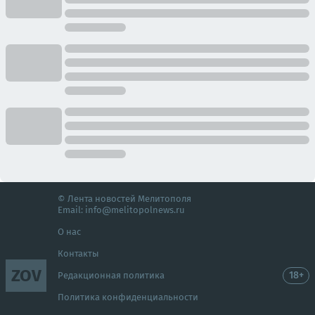
© Лента новостей Мелитополя
Email:
info@melitopolnews.ru
О нас
Контакты
ZOV
18+
Редакционная политика
Политика конфиденциальности