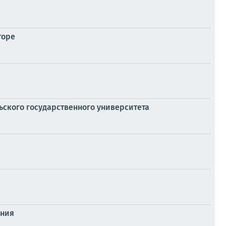
торе
ского государственного университета
ения