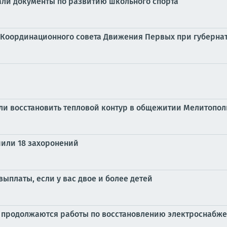
али документы по развитию школьного спорта
 Координационного совета Движения Первых при губерна
и восстановить тепловой контур в общежитии Мелитополь
или 18 захоронений
выплаты, если у вас двое и более детей
и продолжаются работы по восстановлению электроснабж