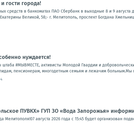
и гости города!
х средств в банкоматах ПАО Сбербанк в выходные 8 и 9 августа до
. Екатерины Великой, 58;- г. Мелитополь, проспект Богдана Хмельницког
особенно нуждается!
 штаба #МЫВМЕСТЕ, активисты Молодой Гвардии и добровольчески
лидам, пенсионерам, многодетным семьям и лежачим больным.Мы по
54
льское ПУВКХ» ГУП ЗО «Вода Запорожья» информи
 Мелитополя!07 августа 2026 года с 15:45 будет организован под