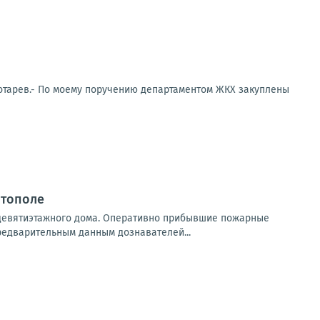
отарев.- По моему поручению департаментом ЖКХ закуплены
итополе
 девятиэтажного дома. Оперативно прибывшие пожарные
редварительным данным дознавателей...