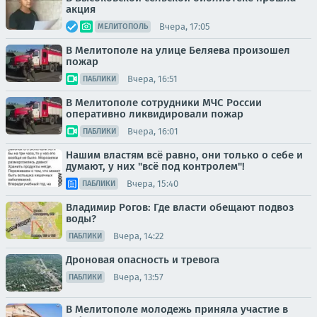
акция
Вчера, 17:05
МЕЛИТОПОЛЬ
В Мелитополе на улице Беляева произошел
пожар
Вчера, 16:51
ПАБЛИКИ
В Мелитополе сотрудники МЧС России
оперативно ликвидировали пожар
Вчера, 16:01
ПАБЛИКИ
Нашим властям всё равно, они только о себе и
думают, у них "всё под контролем"!
Вчера, 15:40
ПАБЛИКИ
Владимир Рогов: Где власти обещают подвоз
воды?
Вчера, 14:22
ПАБЛИКИ
Дроновая опасность и тревога
Вчера, 13:57
ПАБЛИКИ
В Мелитополе молодежь приняла участие в