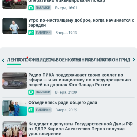
оперативно ликвидировали пожар
Вчера, 16:01
ПАБЛИКИ
Утро по-настоящему доброе, когда начинается с
зарядки
Вчера, 19:13
ПАБЛИКИ
ЛЕНТА
ТОП
ОФИЦ.
ВИДЕО
СМИ
ВОЕНКОРЫ
МНЕНИЯ
ПАБЛИКИ
ФОТО
ЛОНГРИДЫ
Радио ПИКА поддерживает своих коллег по
эфиру — и их инициативу по предупреждению
людей на дорогах Юго-Запада России
Вчера, 21:09
ПАБЛИКИ
Объединяясь ради общего дела
Вчера, 20:39
ПАБЛИКИ
Кандидат в депутаты Государственной Думы РФ
от ЛДПР Кирилл Алексеевич Перов получил
удостоверение