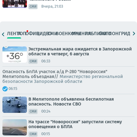
Вчера, 21:03
СМИ
ЛЕНТА
ТОП
ОФИЦ.
ВИДЕО
СМИ
ВОЕНКОРЫ
МНЕНИЯ
ПАБЛИКИ
ФОТО
ЛОНГРИДЫ
Экстремальная жара ожидается в Запорожской
области в четверг, 6 августа
06:33
СМИ
Опасность БпЛА участок а/д Р-280 "Новороссия"
Мелитополь объездная//
Министерство региональной
безопасности Запорожской области
06:15
В Мелитополе объявлена беспилотная
опасность. Новости СВО
00:24
СМИ
На трассе "Новороссия" запустили систему
оповещения о БПЛА
00:15
СМИ