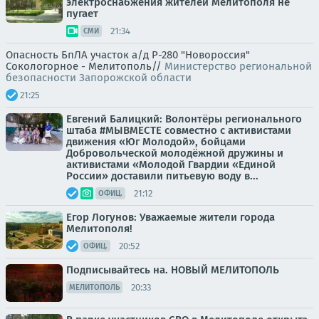
электроснабжения жителей Мелитополя не
пугает
21:34
СМИ
Опасность БпЛА участок а/д Р-280 "Новороссия"
Сокологорное - Мелитополь//
Министерство региональной
безопасности Запорожской области
21:25
Евгений Балицкий: Волонтёры регионального
штаба #МЫВМЕСТЕ совместно с активистами
движения «Юг Молодой», бойцами
Добровольческой молодёжной дружины и
активистами «Молодой Гвардии «Единой
России» доставили питьевую воду в...
21:12
ОФИЦ.
Егор Логунов: Уважаемые жители города
Мелитополя!
20:52
ОФИЦ.
Подписывайтесь на. НОВЫЙ МЕЛИТОПОЛЬ
20:33
МЕЛИТОПОЛЬ