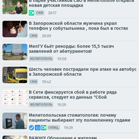
В парке участников СВО в Мелитополе открыта
новая детская площадка
20:17
СМИ
В Запорожской области мужчина украл
телефон у собутыльника , пока был в гостях
20:09
СМИ
МелГУ бьёт рекорды: более 15,5 тысяч
заявлений от абитуриентов!
19:58
МЕЛИТОПОЛЬ
Шесть человек пострадали при атаке на автобус
в Запорожской области
19:42
СМИ
В Сети фиксируется сбой в работе ряда
сервисов, следует из данных "Сбой
19:29
МЕЛИТОПОЛЬ
Мелитопольская стоматология: почему
пациенты выбирают эту поликлинику годами
19:29
ОФИЦ.
ВАЖНО! Обращение к жителям