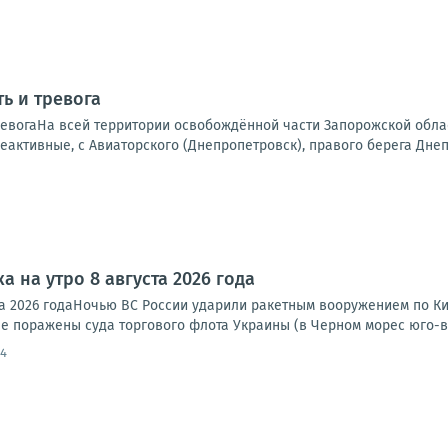
ь и тревога
ревогаНа всей территории освобождённой части Запорожской обла
еактивные, с Авиаторского (Днепропетровск), правого берега Днепр
а на утро 8 августа 2026 года
та 2026 годаНочью ВС России ударили ракетным вооружением по Ки
е поражены суда торгового флота Украины (в Черном морес юго-во
54