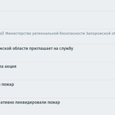
у//
Министерство региональной безопасности Запорожской о
жской области приглашает на службу
ла акция
л пожар
ративно ликвидировали пожар