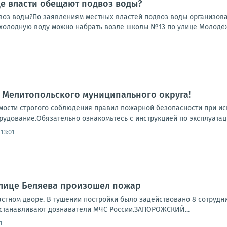
де власти обещают подвоз воды?
воз воды?По заявлениям местных властей подвоз воды организован
 холодную воду можно набрать возле школы №13 по улице Молодёжн
 Мелитопольского муниципального округа!
ости строгого соблюдения правил пожарной безопасности при ис
удование.Обязательно ознакомьтесь с инструкцией по эксплуатаци
13:01
улице Беляева произошел пожар
астном дворе. В тушении постройки было задействовано 8 сотрудн
станавливают дознаватели МЧС России.ЗАПОРОЖСКИЙ...
1