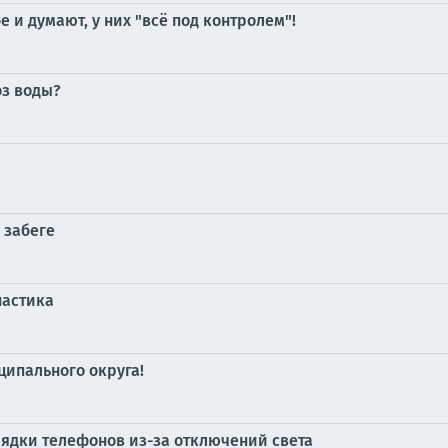
е и думают, у них "всё под контролем"!
оз воды?
 забеге
настика
ипального округа!
ядки телефонов из-за отключений света