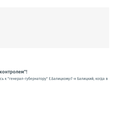
 контролем"!
ь к "генерал-губернатору" Е.Балицкому:Г-н Балицкий, когда в