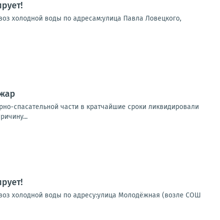
рует!
двоз холодной воды по адресам:улица Павла Ловецкого,
ожар
арно-спасательной части в кратчайшие сроки ликвидировали
ичину...
рует!
одвоз холодной воды по адресу:улица Молодёжная (возле СОШ