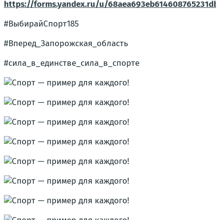
https://forms.yandex.ru/u/68aea693eb614608765231db
#ВыбирайСпорт185
#Вперед_Запорожская_область
#сила_в_единстве_сила_в_спорте