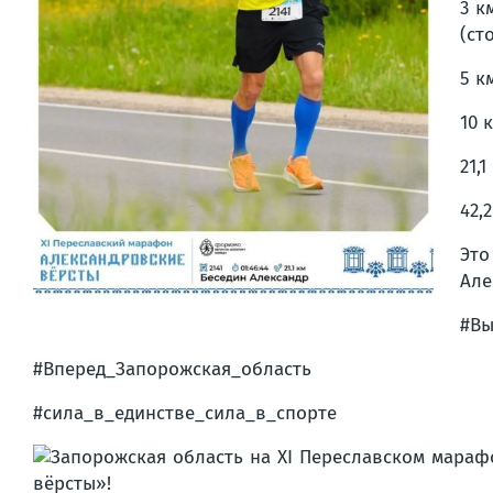
3 к
(ст
5 к
10 к
21,
42,
Это
Але
#Вы
#Вперед_Запорожская_область
#сила_в_единстве_сила_в_спорте