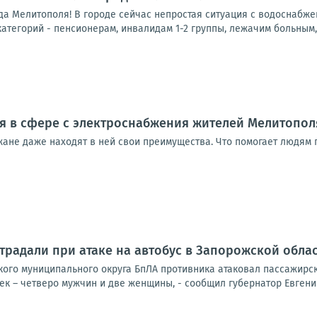
а Мелитополя! В городе сейчас непростая ситуация с водоснабжен
тегорий - пенсионерам, инвалидам 1-2 группы, лежачим больным, 
я в сфере с электроснабжения жителей Мелитополя
ане даже находят в ней свои преимущества. Что помогает людям п
традали при атаке на автобус в Запорожской обла
ского муниципального округа БпЛА противника атаковал пассажирс
к – четверо мужчин и две женщины, - сообщил губернатор Евгений