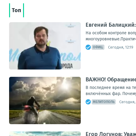
Топ
Евгений Балицкий:
На особом контроле воп
многоуровневые.Практиче
Сегодня, 12:19
ОФИЦ.
ВАЖНО! Обращение
В последнее время на те
включённых фар. Почему
Сегодня, 
МЕЛИТОПОЛЬ
Егор Логунов: Ува