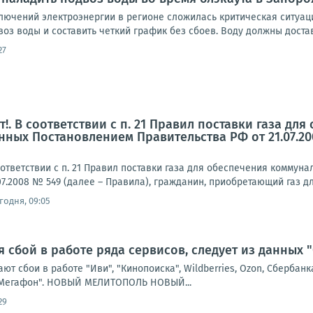
тключений электроэнергии в регионе сложилась критическая ситуа
оз воды и составить четкий график без сбоев. Воду должны доставл
27
!. В соответствии с п. 21 Правил поставки газа д
нных Постановлением Правительства РФ от 21.07.20
ответствии с п. 21 Правил поставки газа для обеспечения комму
07.2008 № 549 (далее – Правила), гражданин, приобретающий газ д
годня, 09:05
я сбой в работе ряда сервисов, следует из данных 
ют сбои в работе "Иви", "Кинопоиска", Wildberries, Ozon, Сбербанк
 "Мегафон". НОВЫЙ МЕЛИТОПОЛЬ НОВЫЙ...
29