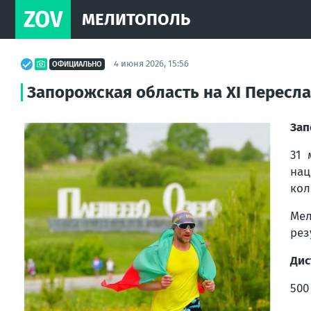
ZOV
МЕЛИТОПОЛЬ
4 июня 2026, 15:56
ОФИЦИАЛЬНО
Запорожская область на XI Пересл
Зап
31 
нац
кол
Мел
рез
Дис
500