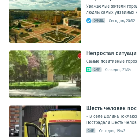
Уважаемые жители город
людям самых уязвимых ка
Сегодня, 20:52
ОФИЦ.
Непростая ситуаци
Самые позитивные горож
Сегодня, 21:34
СМИ
Шесть человек пос
- В селе Долина Токмак
Пострадали шесть челове
Сегодня, 19:42
СМИ