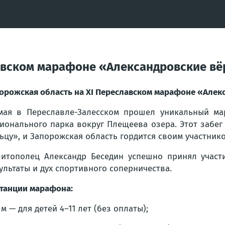
авском марафоне «Александровские вё
орожская область на XI Переславском марафоне «Алек
мая в Переславле-Залесском прошел уникальный ма
ионального парка вокруг Плещеева озера. Этот забег
ьцу», и Запорожская область гордится своим участнико
итополец Александр Беседин успешно принял участ
ультаты и дух спортивного соперничества.
танции марафона:
 м — для детей 4–11 лет (без оплаты);